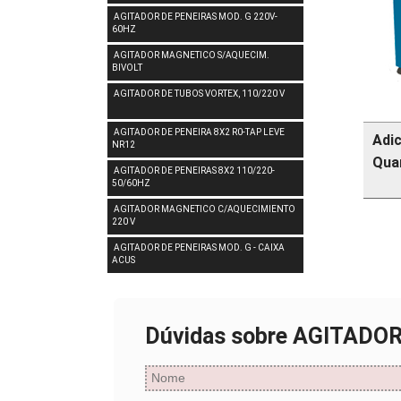
AGITADOR DE PENEIRAS MOD. G 220V-
60HZ
AGITADOR MAGNETICO S/AQUECIM.
BIVOLT
AGITADOR DE TUBOS VORTEX, 110/220 V
AGITADOR DE PENEIRA 8X2 R0-TAP LEVE
Adi
NR12
Qua
AGITADOR DE PENEIRAS 8X2 110/220-
50/60HZ
AGITADOR MAGNETICO C/AQUECIMIENTO
220 V
AGITADOR DE PENEIRAS MOD. G - CAIXA
ACUS
Dúvidas sobre AGITADO