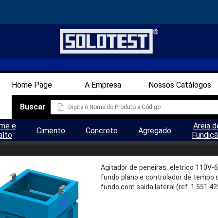
Home Page
A Empresa
Nossos Catálogos
Buscar
me e
Areia d
Cimento
Concreto
Agregado
alto
Fundiç
ITADOR DE PENEIRAS MOD. G 1
t@solotest.com
(11)
Agitador de peneiras, eletrico 110V
fundo plano e controlador de tempo d
fundo com saida lateral (ref. 1.551.