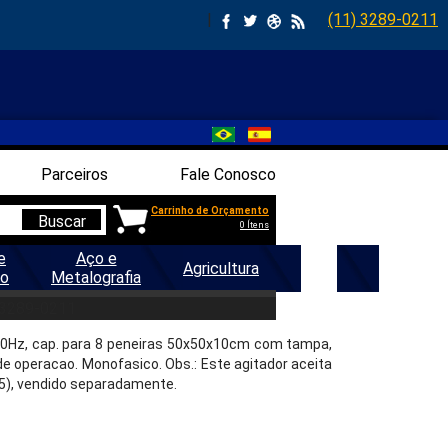
|
(11) 3289-0211
Parceiros
Fale Conosco
Carrinho de Orçamento
Buscar
0 Ítens
e
Aço e
Agricultura
Geral
ão
Metalografia
10V-60H
 3289-0211
-60Hz, cap. para 8 peneiras 50x50x10cm com tampa,
e operacao. Monofasico. Obs.: Este agitador aceita
425), vendido separadamente.