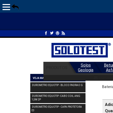
Solos
Betu
PRODUTOS
Geologia
Asf
DU
solotes
VEJA MAIS DUROMETRO
DUROMETRO EQUOTIP - BLOCO PADRAO G
Bateri
DUROMETRO EQUOTIP -CABO COIL ANG
1,5M 2P
Adi
DUROMETRO EQUOTIP - CAPA PROTETORA
Qua
E3