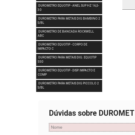
DUROMETRO EQUOTIP - ANEL SUP HZ 16,5-
30
DUROMETRO PARA METAIS DIG BAMBINO 2
S/BL
DUROMETRO DE BANCADA ROCKWELL
ABC
DUROMETRO EQUOTIP - CORPO DE
IMPACTO C
DUROMETRO PARA METAIS DIG. EQUOTIP
550
DUROMETRO EQUOTIP - DISP. IMPACTO E
COMP
DUROMETRO PARA METAIS DIG PICCOLO 2
S/BL
Dúvidas sobre DUROME