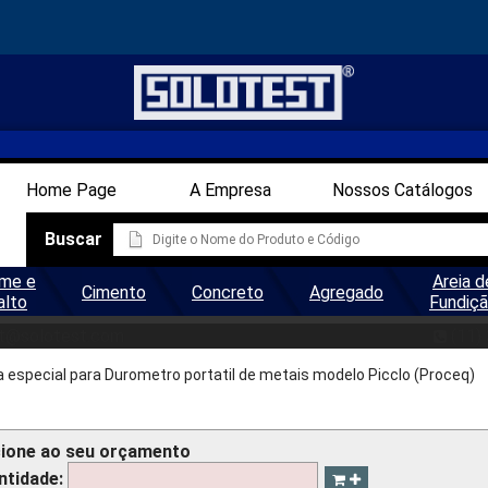
Home Page
A Empresa
Nossos Catálogos
Buscar
me e
Areia d
Cimento
Concreto
Agregado
alto
Fundiç
ROMETRO BAMBINO/PICCOLO- 
t@solotest.com
(11)
a especial para Durometro portatil de metais modelo Picclo (Proceq)
cione ao seu orçamento
ntidade: