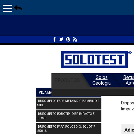
Solos
Betu
PRODUTOS
Geologia
Asf
DU
solotes
VEJA MAIS DUROMETRO
DUROMETRO PARA METAIS DIG BAMBINO 2
Dispos
S/BL
limpez
DUROMETRO EQUOTIP - DISP. IMPACTO E
COMP
DUROMETRO PARA ROLOS DIG. EQUOTIP
Adi
550 LU