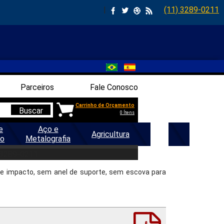
|
(11) 3289-0211
Parceiros
Fale Conosco
Carrinho de Orçamento
Buscar
0 Ítens
e
Aço e
Agricultura
Geral
ão
Metalografia
ACTO G AVUL
 3289-0211
 de impacto, sem anel de suporte, sem escova para