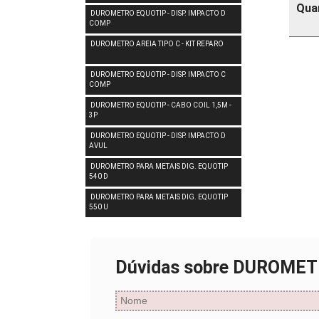
Qua
DUROMETRO EQUOTIP - DISP. IMPACTO D
COMP
DUROMETRO AREIA TIPO C - KIT REPARO
DUROMETRO EQUOTIP - DISP. IMPACTO C
COMP
DUROMETRO EQUOTIP - CABO COIL 1,5M -
3P
DUROMETRO EQUOTIP - DISP. IMPACTO D
AVUL
DUROMETRO PARA METAIS DIG. EQUOTIP
540 D
DUROMETRO PARA METAIS DIG. EQUOTIP
550 U
Dúvidas sobre DUROMET