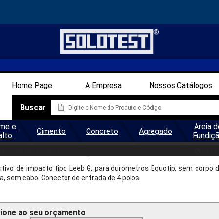
Home Page
A Empresa
Nossos Catálogos
Buscar
me e
Areia d
Cimento
Concreto
Agregado
alto
Fundiç
ROMETRO EQUOTIP - DISP. IMP
t@solotest.com
(11)
itivo de impacto tipo Leeb G, para durometros Equotip, sem corpo
a, sem cabo. Conector de entrada de 4 polos.
cione ao seu orçamento