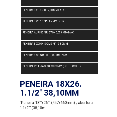
PENEIRA 8X1''NR. 8 - 2,38MM LATAO
PENEIRA 8X2'' 1 3/4'' - 45 MM INOX
PENEIRA ALPINE NR. 270 - 0,053 MM-NAC
PENEIRA 30X30X10CM 3/8'' - 9,50MM
PENEIRA 8X2'' NR. 18 - 1,00 MM INOX
PENEIRA P/FEIJAO 200X300MM (JOGO C/ 3 UN
PENEIRA 18X26.
1.1/2'' 38,10MM
"Peneira 18""x26"" (457x660mm) , abertura
1 1/2"" (38,10m