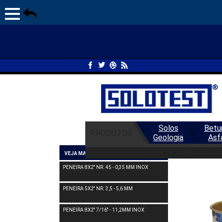
Solos
Betu
PRODUTOS
Geologia
Asf
PEN
solotes
VEJA MAIS PENEIRA
PENEIRA 8X2'' NR. 45 - 0,35 MM INOX
PENEIRA 5X2'' NR. 3,5 - 5,6 MM
PENEIRA 8X2'' 7/16'' - 11,2MM INOX