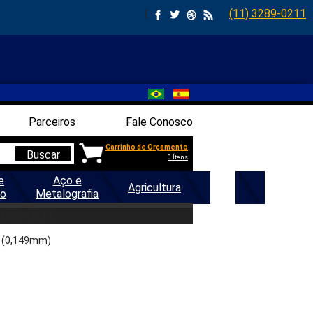
|
(11) 3289-0211
Parceiros
Fale Conosco
Carrinho de Orçamento
Buscar
0 Ítens
e
Aço e
Agricultura
Geral
ão
Metalografia
 3289-0211
00 (0,149mm)