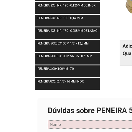
PENEIRA 2X3'' NR. 120 - 0,125MM DE INOX
PENEIRA 5X2'' NR. 100 - 0,149MM
PENEIRA 2X3'' NR. 170 - 0,088MM DE LATAO
PENEIRA 50X50X10CM 1/2'' - 12,5MM
Adi
Qua
PENEIRA 50X50X10CM NR. 25 - 0,71MM
PENEIRA 300X100MM - 70
PENEIRA 8X2'' 2.1/2''- 63MM INOX
Dúvidas sobre PENEIRA 5