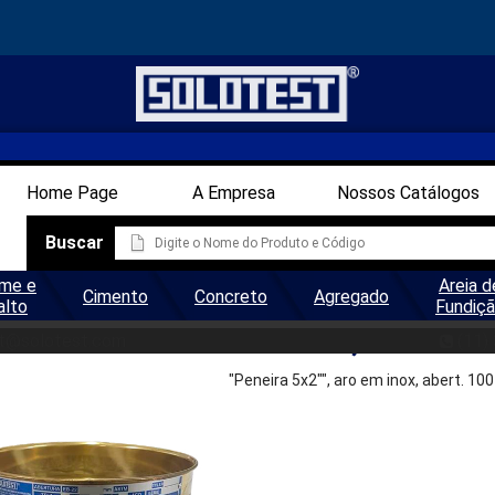
Home Page
A Empresa
Nossos Catálogos
Buscar
me e
Areia d
Cimento
Concreto
Agregado
alto
Fundiç
EIRA 5X2'' NR. 100 - 0,149MM
t@solotest.com
(11)
"Peneira 5x2"", aro em inox, abert. 1