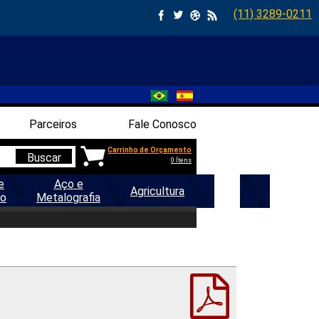
|
(11) 3289-0211
Parceiros
Fale Conosco
Carrinho de Orçamento
Buscar
0 Ítens
e
Aço e
Agricultura
Geral
ão
Metalografia
 3289-0211