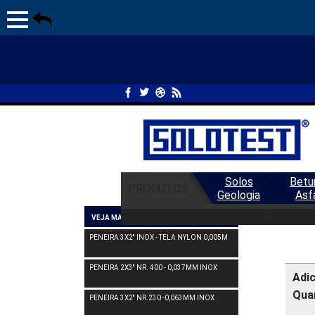
Solos
Betu
PRODUTOS
Geologia
Asf
TAM
solotes
VEJA MAIS PENEIRA
PENEIRA 3X2'' INOX - TELA NYLON 0,005M
PENEIRA 2X3'' NR. 400 - 0,037MM INOX
Adi
Qua
PENEIRA 3X2'' NR.230 -0,063MM INOX