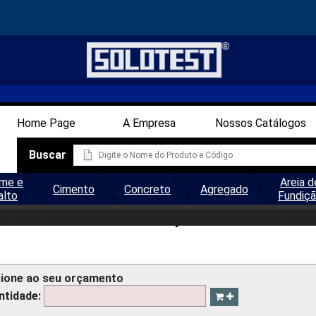
Home Page
A Empresa
Nossos Catálogos
Buscar
me e
Areia d
Cimento
Concreto
Agregado
alto
Fundiç
IZ 8X1'' NR. 4 - 4,76MM
t@solotest.com
(11)
cione ao seu orçamento
ntidade: