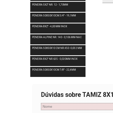
PENEIRA 5X2'' NR. 12 - 1,70MM
PENEIRA 50X50X10CM 3/4'' - 19,1MM
PENEIRA 8X2'' - 4,00 MM INOX
PENEIRA ALPINE NR. 140 - 0,106 MM-NAC
PENEIRA 50X50X10 CM NR.450 -0,032 MM
PENEIRA 8X2'' NR.635 - 0,020MM INOX
PENEIRA 50X50X10CM 7/8'' - 22,4MM
Dúvidas sobre TAMIZ 8X1