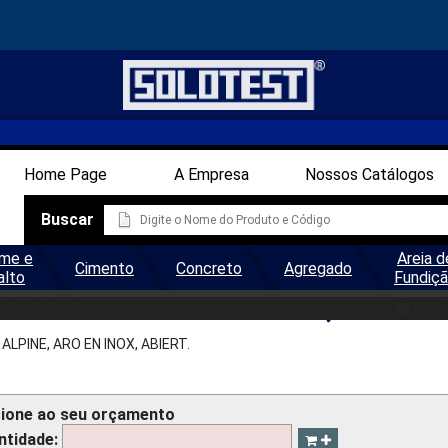
Home Page
A Empresa
Nossos Catálogos
Buscar
me e
Areia d
Cimento
Concreto
Agregado
alto
Fundiç
IZ ALPINE NR. 450 - 0,032 M
t@solotest.com
(11)
ALPINE, ARO EN INOX, ABIERT.
cione ao seu orçamento
ntidade: