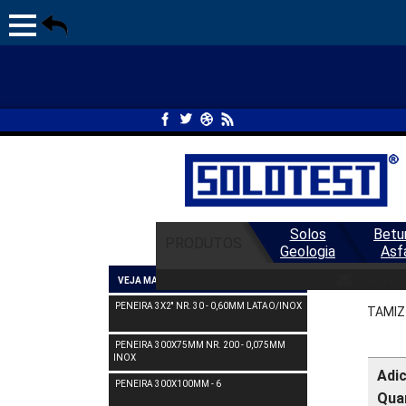
Solos
Betu
PRODUTOS
Geologia
Asf
TAM
solotes
VEJA MAIS PENEIRA
PENEIRA 3X2'' NR. 30 - 0,60MM LATAO/INOX
TAMIZ 
PENEIRA 300X75MM NR. 200 - 0,075MM
INOX
Adi
PENEIRA 300X100MM - 6
Qua