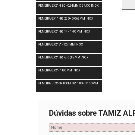
PENEIRA 5X2'' N 20 - 0,84MM DE ACO INOX
PENEIRA 8X1'' NR. 230 - 0,063MM INOX
PENEIRA 8X2'' NR. 14 - 1,40 MM INOX
PENEIRA 8X2'' 5'' - 127 MM INOX
PENEIRA 8X2'' NR. 6 - 3,35 MM INOX
PENEIRA 8X2'' - 1,80 MM INOX
PENEIRA 50X50X10CM NR. 100 - 0,150MM
Dúvidas sobre TAMIZ AL