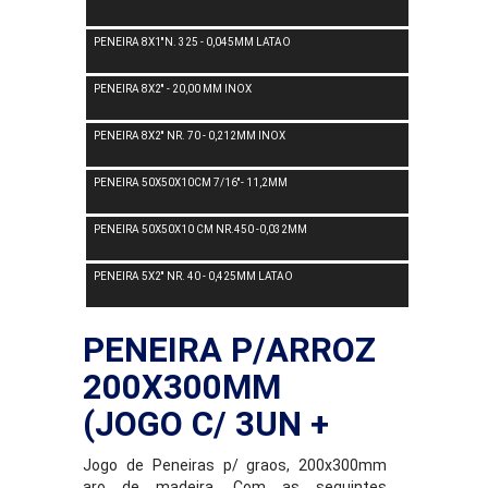
PENEIRA 8X1''N. 325 - 0,045MM LATAO
PENEIRA 8X2'' - 20,00 MM INOX
PENEIRA 8X2'' NR. 70 - 0,212MM INOX
PENEIRA 50X50X10CM 7/16''- 11,2MM
PENEIRA 50X50X10 CM NR.450 -0,032MM
PENEIRA 5X2'' NR. 40 - 0,425MM LATAO
PENEIRA P/ARROZ
200X300MM
(JOGO C/ 3UN +
Jogo de Peneiras p/ graos, 200x300mm
aro de madeira. Com as seguintes