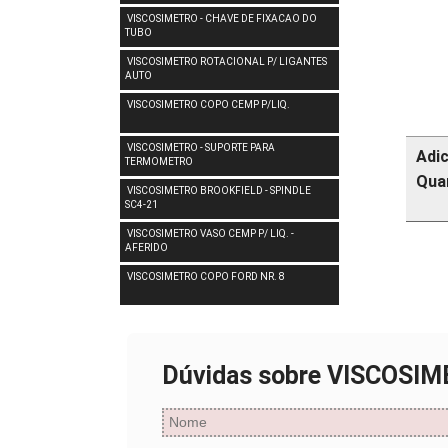
VISCOSIMETRO - CHAVE DE FIXACAO DO
TUBO
VISCOSIMETRO ROTACIONAL P/ LIGANTES
AUTO
VISCOSIMETRO COPO CEMP P/LIQ.
VISCOSIMETRO - SUPORTE PARA
Adi
TERMOMETRO
Qua
VISCOSIMETRO BROOKFIELD - SPINDLE
SC4-21
VISCOSIMETRO VASO CEMP P/ LIQ. -
AFERIDO
VISCOSIMETRO COPO FORD NR. 8
Dúvidas sobre VISCOSI