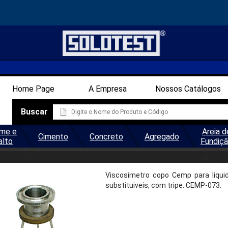
Home Page
A Empresa
Nossos Catálogos
Buscar
me e
Areia d
Cimento
Concreto
Agregado
alto
Fundiç
SCOSIMETRO COPO CEMP P/LIQ
t@solotest.com
(11)
Viscosimetro copo Cemp para liquid
substituiveis, com tripe. CEMP-073.