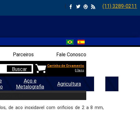
|
(11) 3289-0211
Parceiros
Fale Conosco
Carrinho de Orçamento
Buscar
0 Ítens
e
Aço e
Agricultura
Geral
ão
Metalografia
.
 3289-0211
os, de aco inoxidavel com orificios de 2 a 8 mm,