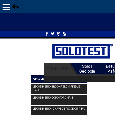
Solos
Betu
PRODUTOS
Geologia
Asf
VI
solotes
VEJA MAIS VISCOSIMETRO
VISCOSIMETRO BROOKFIELD - SPINDLE
SC4-18
VISCOSIMETRO COPO FORD NR. 4
VISCOSIMETRO - CHAVE DE FIX.DE ORIF. P/V