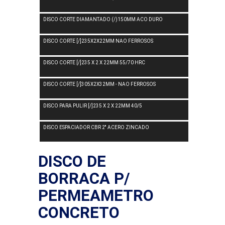
DISCO CORTE DIAMANTADO (/)150MM ACO DURO
DISCO CORTE [/]235X2X22MM NAO FERROSOS
DISCO CORTE [/]235 X 2 X 22MM 55/70 HRC
DISCO CORTE [/]305X2X32MM - NAO FERROSOS
DISCO PARA PULIR [/]235 X 2 X 22MM 40/5
DISCO ESPACIADOR CBR 2'' ACERO ZINCADO
DISCO DE
BORRACA P/
PERMEAMETRO
CONCRETO